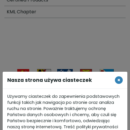
KML Chapter
Nasza strona używa ciasteczek
×
Bierutów
Czernica
Długołęka
Dobroszyce
Dziadowa
Kłoda
Używamy ciasteczek do zapewnienia podstawowych
funkcji takich jak nawigacja po stronie oraz analiza
ruchu na stronie. Poważnie traktujemy ochronę
Państwa danych osobowych i chcemy, aby czuli się
Jelcz-
Międzybórz
Syców
Oleśnica
Wilków
Państwo bezpiecznie i komfortowo, odwiedzając
Laskowice
naszą stronę internetową. Treść polityki prywatności