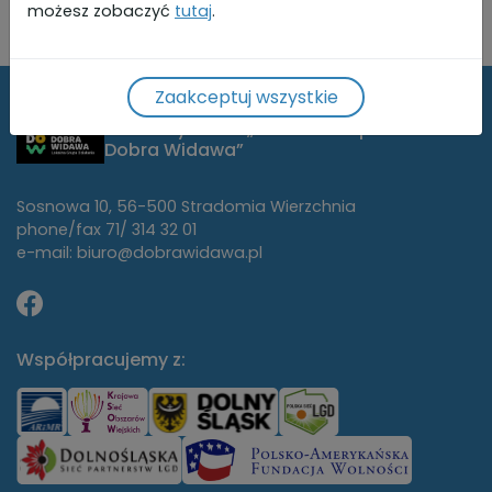
możesz zobaczyć
tutaj
.
Zaakceptuj wszystkie
Stowarzyszenie „Lokalna Grupa Działania
Dobra Widawa”
Sosnowa 10, 56-500 Stradomia Wierzchnia
phone/fax 71/ 314 32 01
e-mail: biuro@dobrawidawa.pl
Współpracujemy z: