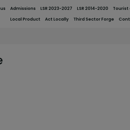
 us
Admissions
LSR 2023-2027
LSR 2014-2020
Tourist
Local Product
Act Locally
Third Sector Forge
Cont
e