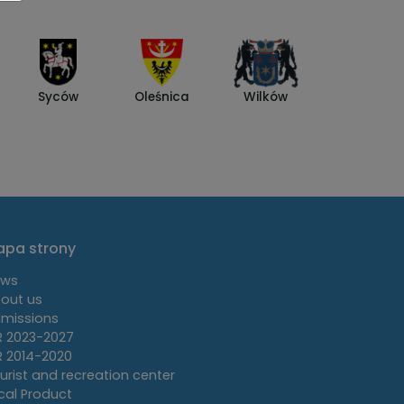
Syców
Oleśnica
Wilków
pa strony
ews
out us
missions
R 2023-2027
R 2014-2020
urist and recreation center
cal Product