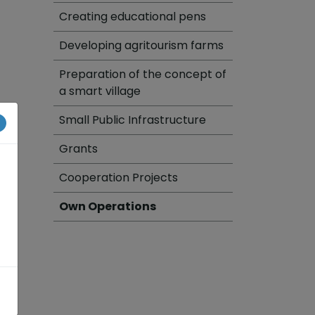
Creating educational pens
Developing agritourism farms
Preparation of the concept of
a smart village
Small Public Infrastructure
×
Grants
Cooperation Projects
Own Operations