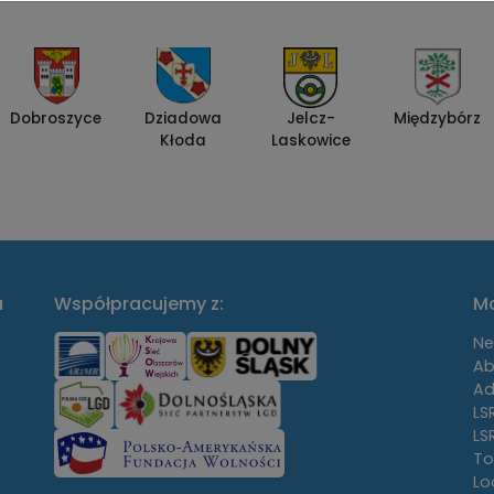
Dobroszyce
Dziadowa
Jelcz-
Międzybórz
Kłoda
Laskowice
a
Współpracujemy z:
Ma
N
Ab
Ad
LS
LS
To
Lo