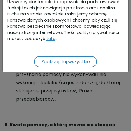
Używamy ciasteczek do zapewnienia podstawowych
funkcji takich jak nawigacja po stronie oraz analiza
Wnioskodawca co najmniej od roku
ruchu na stronie. Poważnie traktujemy ochronę
poprzedzającego dzień złożenia wniosku o
Państwa danych osobowych i chcemy, aby czuli się
przyznanie pomocy posiada miejsce
Państwo bezpiecznie i komfortowo, odwiedzając
naszą stronę internetową. Treść polityki prywatności
zamieszkania na obszarze wiejskim objętym LSR,
możesz zobaczyć
tutaj
.
udokumentowane zameldowaniem na obszarze
LGD;
Wnioskodawca w okresie roku
Zaakceptuj wszystkie
poprzedzającego dzień złożenia wniosku o
przyznanie pomocy nie wykonywał i nie
wykonuje działalności gospodarczej, do której
stosuje się przepisy ustawy Prawo
przedsiębiorców
.
6. Kwota pomocy, o którą można się ubiegać