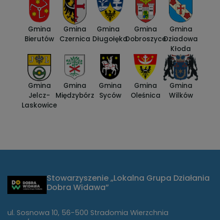
Gmina
Gmina
Gmina
Gmina
Gmina
Bierutów
Czernica
Długołęka
Dobroszyce
Dziadowa
Kłoda
Gmina
Gmina
Gmina
Gmina
Gmina
Jelcz-
Międzybórz
Syców
Oleśnica
Wilków
Laskowice
Stowarzyszenie „Lokalna Grupa Działania
Dobra Widawa”
ul. Sosnowa 10, 56-500 Stradomia Wierzchnia