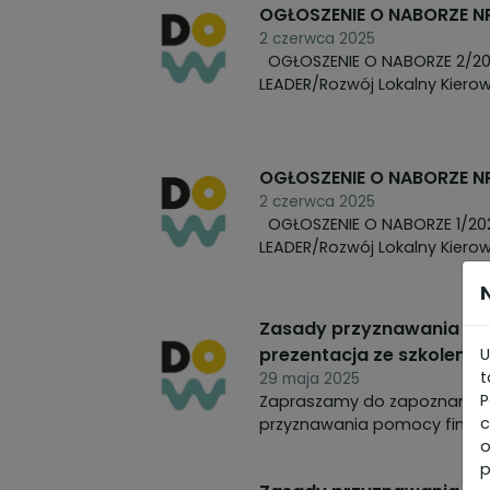
OGŁOSZENIE O NABORZE 
2 czerwca 2025
OGŁOSZENIE O NABORZE 2/2025/ROZWÓJ_DG z dnia 02.06.2025 r. w ramach interwencja I.13.1
LEADER/Rozwój Lokalny Kierow
OGŁOSZENIE O NABORZE N
2 czerwca 2025
OGŁOSZENIE O NABORZE 1/2025/START_DG z dnia 02.06.2025 r. w ramach interwencja I.13.1
LEADER/Rozwój Lokalny Kierow
Zasady przyznawania pom
prezentacja ze szkolenia
U
t
29 maja 2025
P
Zapraszamy do zapoznania s
c
przyznawania pomocy finanso
o
p