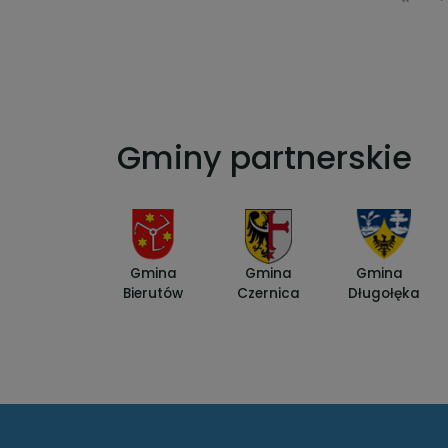
Gminy partnerskie
Gmina
Gmina
Gmina
Bierutów
Czernica
Długołęka