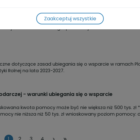
ocy finansowej - Start Działalności Gospodarczej -
Zaakceptuj wszystkie
ię z materiałami ze szkolenia dla Wnioskodawców w zakresie
przyznawania pomocy finansowej - Start działalności gospodarczej.
yczne dotyczące zasad ubiegania się o wsparcie w ramach Pl
yki Rolnej na lata 2023-2027.
odarczej - warunki ubiegania się o wsparcie
iż 50 tys. zł wnioskowany poziom pomocy: do
1
2
3
4