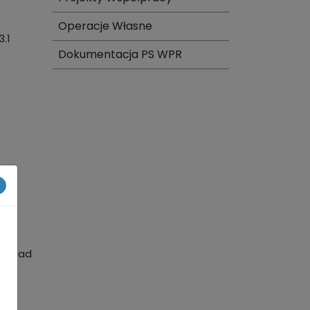
Operacje Własne
Dokumentacja PS WPR
×
-
 zasad