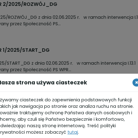
NR 2/2025/ROZWÓJ_DG
any przez Społeczność PS...
R 1/2025/START_DG
any przez Społeczność PS WPR...
Nasza strona używa ciasteczek
ocy finansowej - Rozwój Działalności Gospodarczej 
żywamy ciasteczek do zapewnienia podstawowych funkcji
akich jak nawigacja po stronie oraz analiza ruchu na stronie.
oważnie traktujemy ochronę Państwa danych osobowych i
ię z materiałami ze szkolenia dla Wnioskodawców w zakresie
hcemy, aby czuli się Państwo bezpiecznie i komfortowo,
wej - Start działalności gospodarczej.
dwiedzając naszą stronę internetową. Treść polityki
rywatności możesz zobaczyć
tutaj
.