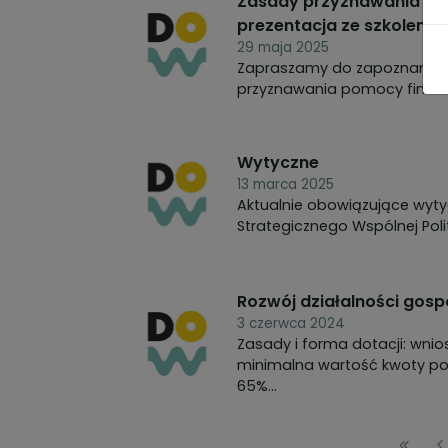
Zasady przyznawania pom
prezentacja ze szkolenia
29 maja 2025
Zapraszamy do zapoznania s
Wytyczne
13 marca 2025
Aktualnie obowiązujące wyt
Strategicznego Wspólnej Polit
Rozwój działalności gosp
3 czerwca 2024
Zasady i forma dotacji: wnioskowana kwota pomocy może być nie większa niż 500 tys. zł *
minimalna wartość kwoty pomocy nie niższa n
65%...