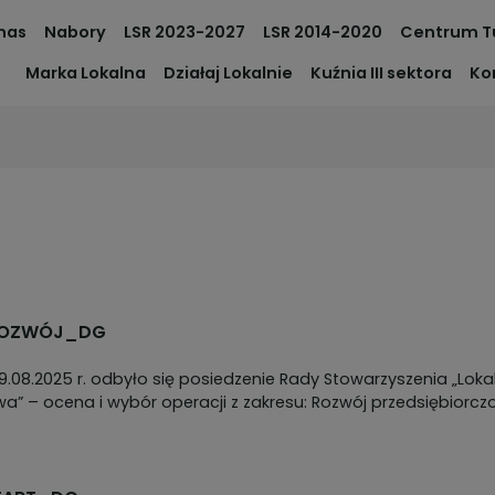
nas
Nabory
LSR 2023-2027
LSR 2014-2020
Centrum T
Marka Lokalna
Działaj Lokalnie
Kuźnia III sektora
Ko
/ROZWÓJ_DG
29.08.2025 r. odbyło się posiedzenie Rady Stowarzyszenia „Loka
” – ocena i wybór operacji z zakresu: Rozwój przedsiębiorczo