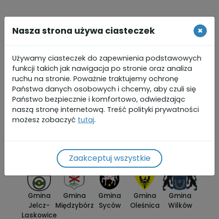
Nasza strona używa ciasteczek
×
Używamy ciasteczek do zapewnienia podstawowych
funkcji takich jak nawigacja po stronie oraz analiza
Gminy partnerskie
ruchu na stronie. Poważnie traktujemy ochronę
Państwa danych osobowych i chcemy, aby czuli się
Państwo bezpiecznie i komfortowo, odwiedzając
naszą stronę internetową. Treść polityki prywatności
możesz zobaczyć
tutaj
.
Gmina
Gmina
Gmina
Gmina
Gmina
Bierutów
Czernica
Długołęka
Dobroszyce
Dziadowa
Zaakceptuj wszystkie
Kłoda
Gmina
Gmina
Gmina
Gmina
Gmina
Jelcz-
Międzybórz
Syców
Oleśnica
Wilków
Laskowice