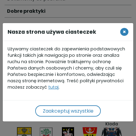
Dobre praktyki
Nasza strona używa ciasteczek
×
Używamy ciasteczek do zapewnienia podstawowych
funkcji takich jak nawigacja po stronie oraz analiza
ruchu na stronie. Poważnie traktujemy ochronę
Państwa danych osobowych i chcemy, aby czuli się
Gminy partnerskie
Państwo bezpiecznie i komfortowo, odwiedzając
naszą stronę internetową. Treść polityki prywatności
możesz zobaczyć
tutaj
.
Zaakceptuj wszystkie
Gmina
Gmina
Gmina
Gmina
Gmina
Bierutów
Czernica
Długołęka
Dobroszyce
Dziadowa
Kłoda