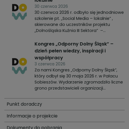
lokalnie”
30 czerwca 2026
30 czerwca 2026 r. odbyło się jednodniowe
szkolenie pt. „Social Media – lokalnie” ,
skierowane do uczestników projektu
„Dolnośląska Kuźnia III Sektora” –
organizacji z obszaru Lokalnej Grupy...
Kongres „Odporny Dolny Śląsk” –
dzień pełen wiedzy, inspiracji i
współpracy
3 czerwca 2026
Za nami Kongres „Odporny Dolny Śląsk”,
który odbył się 30 maja 2026 r. w Pałacu
Sobieszów. Wydarzenie zgromadziło liczne
grono przedstawicieli organizacji
społecznych, lokalnych liderów, ekspertów i
praktyków zaangażowanych w rozwój
Punkt doradczy
dolnośląskich obszarów wiejskich.
Informacje o projekcie
Dokumenty do pobrania