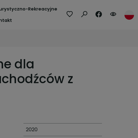
urystyczno-Rekreacyjne
ntakt
ne dla
uchodźców z
2020