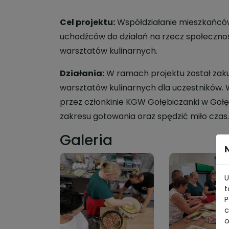
Cel projektu:
Współdziałanie mieszkańców 
uchodźców do działań na rzecz społecznoś
warsztatów kulinarnych.
Działania:
W ramach projektu został zaku
warsztatów kulinarnych dla uczestników. W
przez członkinie KGW Gołębiczanki w Gołę
zakresu gotowania oraz spędzić miło czas.
Galeria
U
t
P
c
o