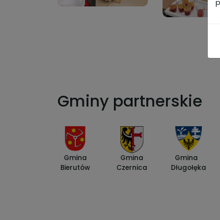
p
Gminy partnerskie
Gmina
Gmina
Gmina
Bierutów
Czernica
Długołęka