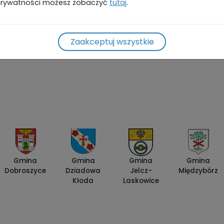
rywatności możesz zobaczyć
tutaj
.
Zaakceptuj wszystkie
Gmina
Gmina
Gmina
Gmina
Dobroszyce
Dziadowa
Jelcz-
Międzybórz
Kłoda
Laskowice