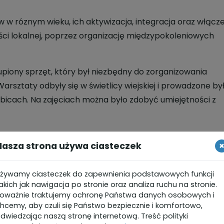
w róznym wieku, ich aktywizacja, integracja oraz włącz
ci lokalnej, poprzez organizację międzypokoleniowych
piony sprzęt, który był niezbędny do zorganizowania
arsztaty odbyły się w świetlicy wiejskiej i prowadzone by
bicach. Na zajęciach można było zdobyć umiejętności z
Nasza strona używa ciasteczek
żywamy ciasteczek do zapewnienia podstawowych funkcji
akich jak nawigacja po stronie oraz analiza ruchu na stronie.
oważnie traktujemy ochronę Państwa danych osobowych i
hcemy, aby czuli się Państwo bezpiecznie i komfortowo,
dwiedzając naszą stronę internetową. Treść polityki