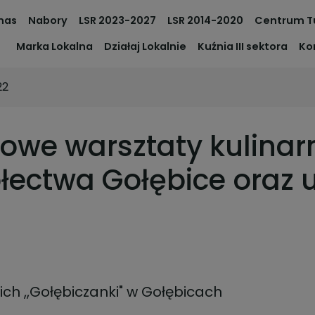
nas
Nabory
LSR 2023-2027
LSR 2014-2020
Centrum T
Marka Lokalna
Działaj Lokalnie
Kuźnia III sektora
Ko
22
iowe warsztaty kulinar
łectwa Gołębice oraz 
ich ,,Gołębiczanki" w Gołębicach