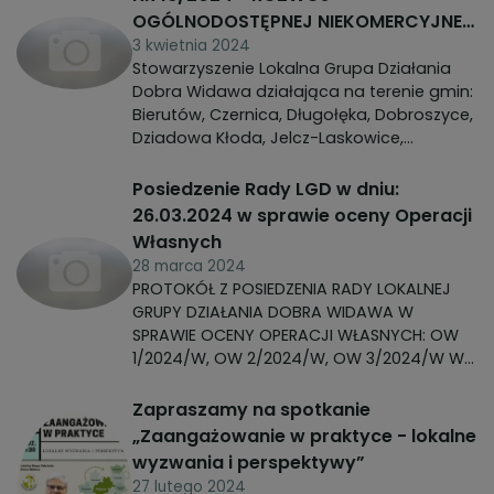
OGÓLNODOSTĘPNEJ NIEKOMERCYJNEJ
INFRASTRUKTURY TURYSTYCZNEJ LUB
3 kwietnia 2024
Stowarzyszenie Lokalna Grupa Działania
REKREACYJNEJ, LUB KULTURALNEJ
Dobra Widawa działająca na terenie gmin:
Bierutów, Czernica, Długołęka, Dobroszyce,
Dziadowa Kłoda, Jelcz-Laskowice,
Międzybórz, Oleśnica, Syców i Wilków
ogłasza nabór wniosków o przyznanie
Posiedzenie Rady LGD w dniu:
pomocy w ramach poddziałania 19.2
26.03.2024 w sprawie oceny Operacji
„Wsparcie na wdrażanie operacji w
Własnych
ramach strategii rozwoju lokalnego
28 marca 2024
kierowanego przez społeczność” objętego
PROTOKÓŁ Z POSIEDZENIA RADY LOKALNEJ
Programem Rozwoju Obszarów Wiejskich
GRUPY DZIAŁANIA DOBRA WIDAWA W
na lata 2014-2020 z udziałem środków
SPRAWIE OCENY OPERACJI WŁASNYCH: OW
Europejskiego Funduszu Rolnego na rzecz
1/2024/W, OW 2/2024/W, OW 3/2024/W W
Rozwoju Obszarów Wiejskich.
ZAKRESIE PROMOWANIA OBSZARU OBJĘTEGO
LSR, W TYM PRODUKTÓW I USŁUG LOKALNYCH
Zapraszamy na spotkanie
„Zaangażowanie w praktyce - lokalne
wyzwania i perspektywy”
27 lutego 2024