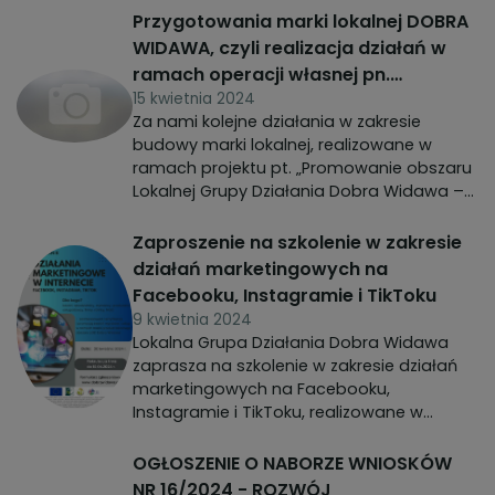
"Przedsiębiorstwa społeczne - możliwości i
Przygotowania marki lokalnej DOBRA
wyzwania".
WIDAWA, czyli realizacja działań w
ramach operacji własnej pn.
„Promowanie obszaru Lokalnej Grupy
15 kwietnia 2024
Za nami kolejne działania w zakresie
Działania Dobra Widawa – Kreowanie
budowy marki lokalnej, realizowane w
Dobrej Marki”
ramach projektu pt. „Promowanie obszaru
Lokalnej Grupy Działania Dobra Widawa –
Kreowanie Dobrej Marki”, skierowane do
zespołu LGD, odpowiedzialnego za
Zaproszenie na szkolenie w zakresie
wdrażanie marki, tj. Zarządu i Pracowników
działań marketingowych na
Biura LGD.
Facebooku, Instagramie i TikToku
9 kwietnia 2024
Lokalna Grupa Działania Dobra Widawa
zaprasza na szkolenie w zakresie działań
marketingowych na Facebooku,
Instagramie i TikToku, realizowane w
ramach projektu pt. Promowanie obszaru
Lokalnej Grupy Działania Dobra Widawa -
OGŁOSZENIE O NABORZE WNIOSKÓW
Kreowanie Dobrej Marki.
NR 16/2024 - ROZWÓJ