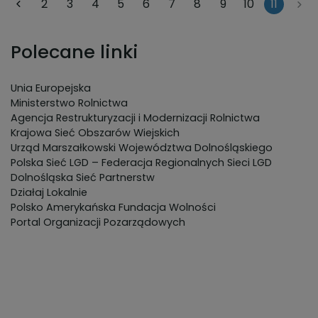
2
3
4
5
6
7
8
9
10
11
podsumowujące projekt.
Polecane linki
Unia Europejska
Ministerstwo Rolnictwa
Agencja Restrukturyzacji i Modernizacji Rolnictwa
Krajowa Sieć Obszarów Wiejskich
Urząd Marszałkowski Województwa Dolnośląskiego
Polska Sieć LGD – Federacja Regionalnych Sieci LGD
Dolnośląska Sieć Partnerstw
Działaj Lokalnie
Polsko Amerykańska Fundacja Wolności
Portal Organizacji Pozarządowych