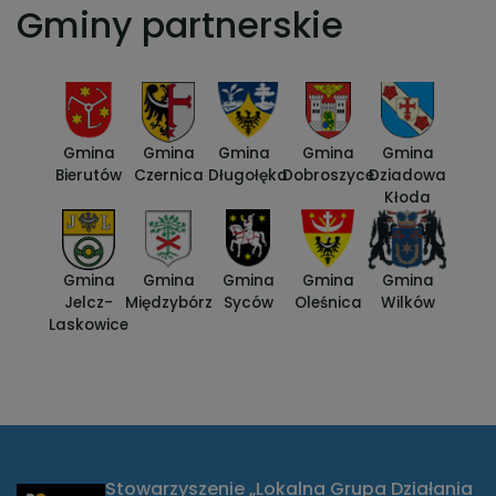
Gminy partnerskie
Gmina
Gmina
Gmina
Gmina
Gmina
Bierutów
Czernica
Długołęka
Dobroszyce
Dziadowa
Kłoda
Gmina
Gmina
Gmina
Gmina
Gmina
Jelcz-
Międzybórz
Syców
Oleśnica
Wilków
Laskowice
Stowarzyszenie „Lokalna Grupa Działania