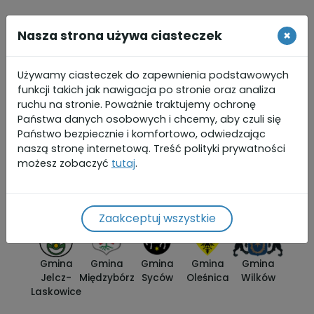
Nasza strona używa ciasteczek
×
Używamy ciasteczek do zapewnienia podstawowych
funkcji takich jak nawigacja po stronie oraz analiza
Gminy partnerskie
ruchu na stronie. Poważnie traktujemy ochronę
Państwa danych osobowych i chcemy, aby czuli się
Państwo bezpiecznie i komfortowo, odwiedzając
naszą stronę internetową. Treść polityki prywatności
możesz zobaczyć
tutaj
.
Gmina
Gmina
Gmina
Gmina
Gmina
Bierutów
Czernica
Długołęka
Dobroszyce
Dziadowa
Kłoda
Zaakceptuj wszystkie
Gmina
Gmina
Gmina
Gmina
Gmina
Jelcz-
Międzybórz
Syców
Oleśnica
Wilków
Laskowice