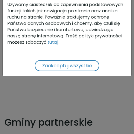
Używamy ciasteczek do zapewnienia podstawowych
Mała Infrastruktura Publiczna
funkcji takich jak nawigacja po stronie oraz analiza
ruchu na stronie. Poważnie traktujemy ochronę
Granty
Państwa danych osobowych i chcemy, aby czuli się
Państwo bezpiecznie i komfortowo, odwiedzając
Projekty Współpracy
naszą stronę internetową. Treść polityki prywatności
możesz zobaczyć
tutaj
.
Operacje Własne
Dokumentacja PS WPR
Zaakceptuj wszystkie
Gminy partnerskie