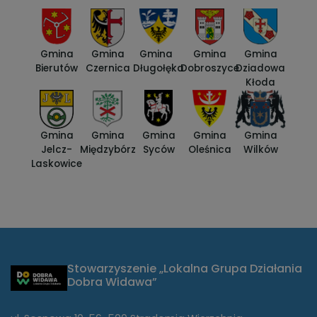
Gmina
Gmina
Gmina
Gmina
Gmina
Bierutów
Czernica
Długołęka
Dobroszyce
Dziadowa
Kłoda
Gmina
Gmina
Gmina
Gmina
Gmina
Jelcz-
Międzybórz
Syców
Oleśnica
Wilków
Laskowice
Stowarzyszenie „Lokalna Grupa Działania
Dobra Widawa”